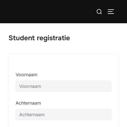
Ga
Zoek
naar
TOGGLE
naar:
de
inhoud
Student registratie
Voornaam
Achternaam